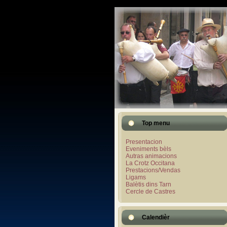
Top menu
Presentacion
Eveniments bèls
Autras animacions
La Crotz Occitana
Prestacions/Vendas
Ligams
Balètis dins Tarn
Cercle de Castres
Calendièr