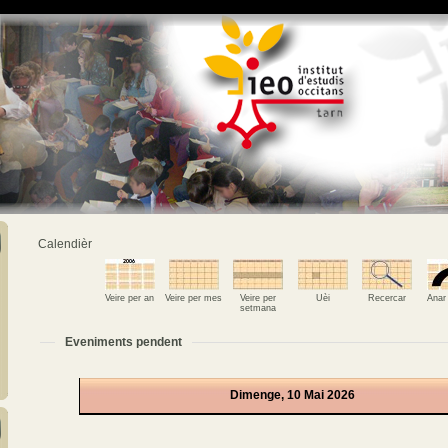
Calendièr
Veire per an
Veire per mes
Veire per
Uèi
Recercar
Anar
setmana
Eveniments pendent
Dimenge, 10 Mai 2026