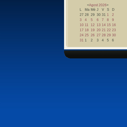
<
Agost
2026
>
L
Ma
Mè
J
V
S
D
27
28
29
30
31
1
2
3
4
5
6
7
8
9
10
11
12
13
14
15
16
17
18
19
20
21
22
23
24
25
26
27
28
29
30
31
1
2
3
4
5
6