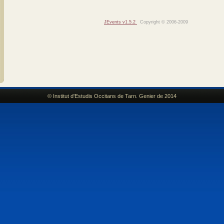
JEvents v1.5.2
Copyright © 2006-2009
© Institut d'Estudis Occitans de Tarn. Genier de 2014