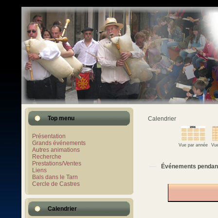
Top menu
Calendrier
Présentation
Grands événements
Vue par année
Vue
Autres animations
Recherche
Prestations/Ventes
Événements pendan
Liens
Bals dans le Tarn
Cercle de Castres
Calendrier