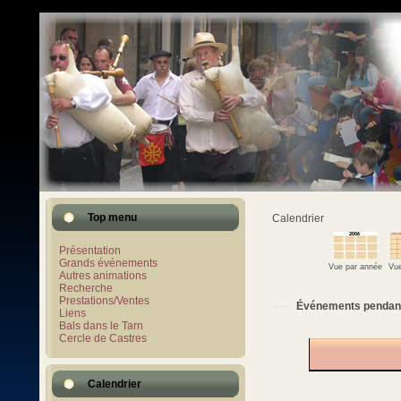
Top menu
Calendrier
Présentation
Grands événements
Vue par année
Vue
Autres animations
Recherche
Prestations/Ventes
Événements pendan
Liens
Bals dans le Tarn
Cercle de Castres
Calendrier