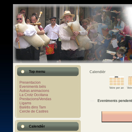
Top menu
Calendièr
Presentacion
Eveniments bèls
Veire per an
Vei
Autras animacions
La Crotz Occitana
Prestacions/Vendas
Eveniments pendent
Ligams
Balètis dins Tarn
Cercle de Castres
Calendièr