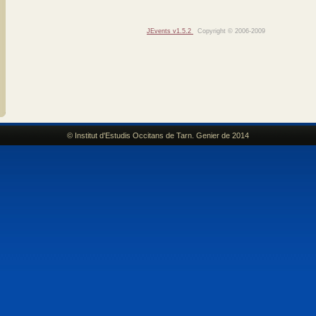
JEvents v1.5.2
Copyright © 2006-2009
© Institut d'Estudis Occitans de Tarn. Genier de 2014