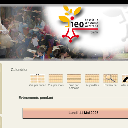
Calendrier
Vue par année
Vue par mois
Vue par
Aujourd'hui
Rechercher
Aller
semaine
Événements pendant
Lundi, 11 Mai 2026