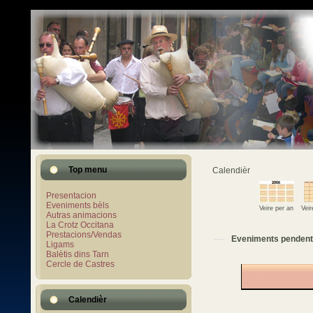
Top menu
Calendièr
Presentacion
Eveniments bèls
Veire per an
Vei
Autras animacions
La Crotz Occitana
Prestacions/Vendas
Eveniments pendent
Ligams
Balètis dins Tarn
Cercle de Castres
Calendièr