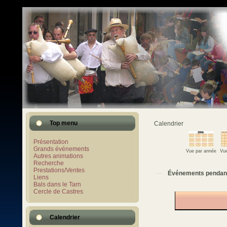
Top menu
Calendrier
Présentation
Grands événements
Vue par année
Vue
Autres animations
Recherche
Prestations/Ventes
Événements pendan
Liens
Bals dans le Tarn
Cercle de Castres
Calendrier