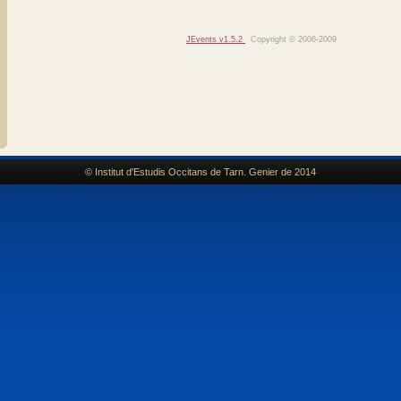
JEvents v1.5.2
Copyright © 2006-2009
© Institut d'Estudis Occitans de Tarn. Genier de 2014