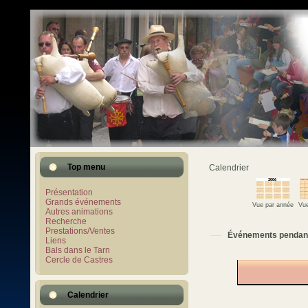
Top menu
Calendrier
Présentation
Grands événements
Vue par année
Vue
Autres animations
Recherche
Prestations/Ventes
Événements pendan
Liens
Bals dans le Tarn
Cercle de Castres
Calendrier