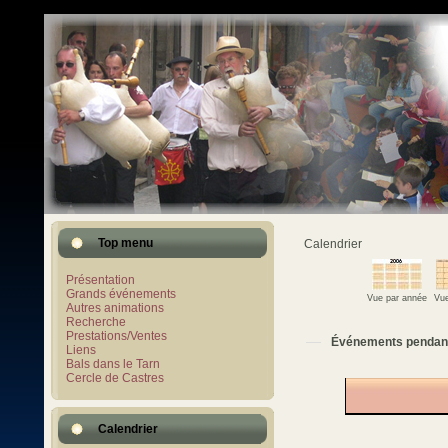
Top menu
Calendrier
Présentation
Grands événements
Vue par année
Vue
Autres animations
Recherche
Prestations/Ventes
Événements pendan
Liens
Bals dans le Tarn
Cercle de Castres
Calendrier