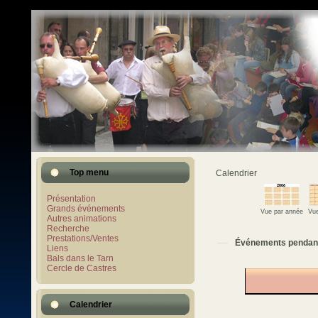
Top menu
Calendrier
Présentation
Grands événements
Vue par année
Vue
Autres animations
Recherche
Prestations/Ventes
Événements pendan
Liens
Bals dans le Tarn
Cercle de Castres
Calendrier