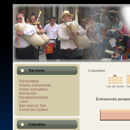
Top menu
Calendrier
Présentation
Grands événements
Vue par année
Vue
Autres animations
Recherche
Prestations/Ventes
Événements pendan
Liens
Bals dans le Tarn
Cercle de Castres
Calendrier