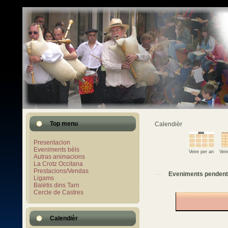
Top menu
Calendièr
Presentacion
Eveniments bèls
Veire per an
Vei
Autras animacions
La Crotz Occitana
Prestacions/Vendas
Eveniments pendent
Ligams
Balètis dins Tarn
Cercle de Castres
Calendièr