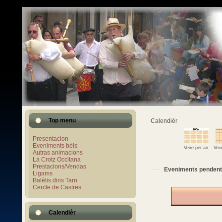
Top menu
Calendièr
Presentacion
Eveniments bèls
Veire per an
Vei
Autras animacions
La Crotz Occitana
Prestacions/Vendas
Eveniments pendent
Ligams
Balètis dins Tarn
Cercle de Castres
Calendièr