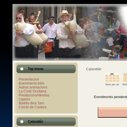
Top menu
Calendièr
Presentacion
Eveniments bèls
Veire per an
Vei
Autras animacions
La Crotz Occitana
Prestacions/Vendas
Eveniments pendent
Ligams
Balètis dins Tarn
Cercle de Castres
Calendièr