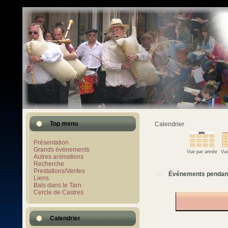
Top menu
Calendrier
Présentation
Grands événements
Vue par année
Vue
Autres animations
Recherche
Prestations/Ventes
Événements pendan
Liens
Bals dans le Tarn
Cercle de Castres
Calendrier