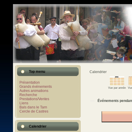
Top menu
Calendrier
Présentation
Grands événements
Vue par année
Vue
Autres animations
Recherche
Prestations/Ventes
Événements pendan
Liens
Bals dans le Tarn
Cercle de Castres
Calendrier