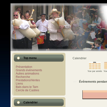
Top menu
Calendrier
Présentation
Grands événements
Vue par année
Vue
Autres animations
Recherche
Prestations/Ventes
Événements pendan
Liens
Bals dans le Tarn
Cercle de Castres
Calendrier