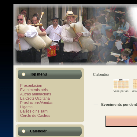
Top menu
Calendièr
Presentacion
Eveniments bèls
Veire per an
Vei
Autras animacions
La Crotz Occitana
Prestacions/Vendas
Eveniments pendent
Ligams
Balètis dins Tarn
Cercle de Castres
Calendièr