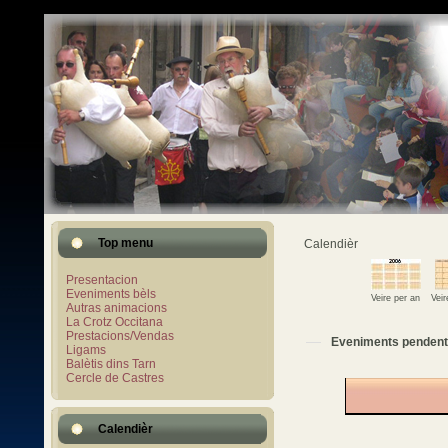
Top menu
Calendièr
Presentacion
Eveniments bèls
Veire per an
Vei
Autras animacions
La Crotz Occitana
Prestacions/Vendas
Eveniments pendent
Ligams
Balètis dins Tarn
Cercle de Castres
Calendièr