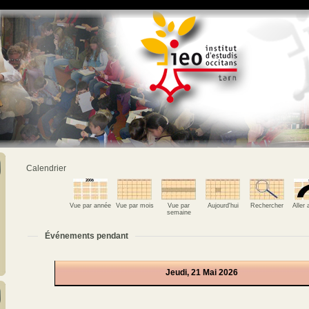
Calendrier
Vue par année
Vue par mois
Vue par
Aujourd'hui
Rechercher
Aller
semaine
Événements pendant
Jeudi, 21 Mai 2026