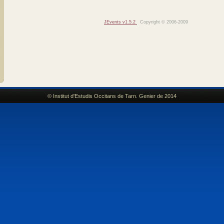
JEvents v1.5.2
Copyright © 2006-2009
© Institut d'Estudis Occitans de Tarn. Genier de 2014