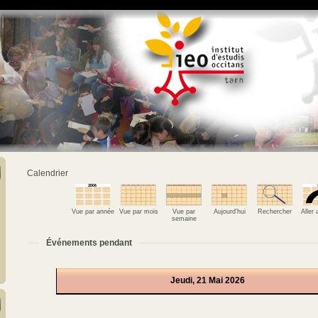
Calendrier
Vue par année
Vue par mois
Vue par
Aujourd'hui
Rechercher
Aller
semaine
Événements pendant
Jeudi, 21 Mai 2026