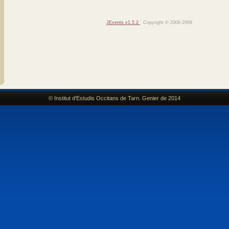
JEvents v1.5.2
Copyright © 2006-2009
© Institut d'Estudis Occitans de Tarn. Genier de 2014