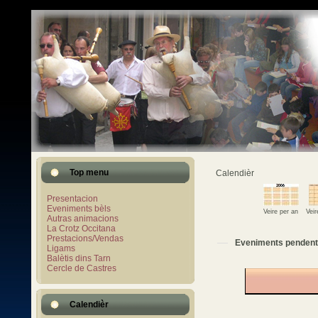
Top menu
Calendièr
Presentacion
Eveniments bèls
Veire per an
Vei
Autras animacions
La Crotz Occitana
Prestacions/Vendas
Eveniments pendent
Ligams
Balètis dins Tarn
Cercle de Castres
Calendièr