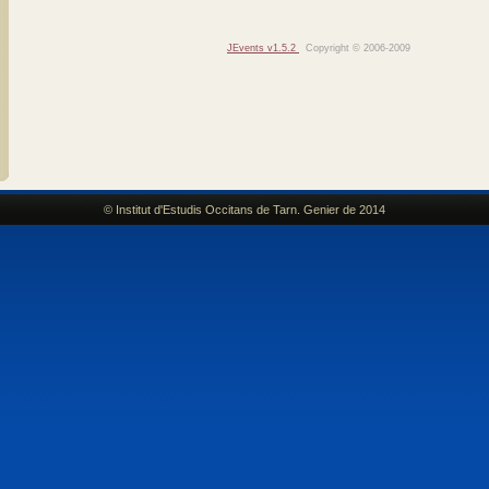
JEvents v1.5.2
Copyright © 2006-2009
© Institut d'Estudis Occitans de Tarn. Genier de 2014