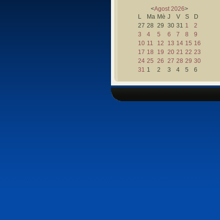
<
Agost
2026
>
L
Ma
Mè
J
V
S
D
27
28
29
30
31
1
2
3
4
5
6
7
8
9
10
11
12
13
14
15
16
17
18
19
20
21
22
23
24
25
26
27
28
29
30
31
1
2
3
4
5
6