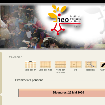
Calendièr
Veire per an
Veire per mes
Veire per
Uèi
Recercar
Anar
setmana
Eveniments pendent
Divendres, 22 Mai 2026