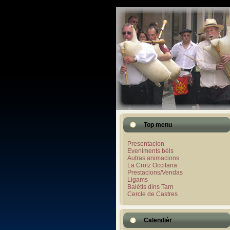
Top menu
Presentacion
Eveniments bèls
Autras animacions
La Crotz Occitana
Prestacions/Vendas
Ligams
Balètis dins Tarn
Cercle de Castres
Calendièr