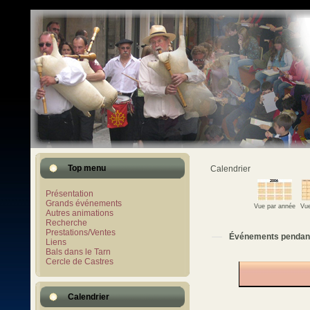
Top menu
Calendrier
Présentation
Grands événements
Vue par année
Vue
Autres animations
Recherche
Prestations/Ventes
Événements pendan
Liens
Bals dans le Tarn
Cercle de Castres
Calendrier