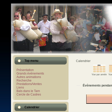
Top menu
Calendrier
Présentation
Grands événements
Vue par année
Vue
Autres animations
Recherche
Prestations/Ventes
Événements pendan
Liens
Bals dans le Tarn
Cercle de Castres
Calendrier