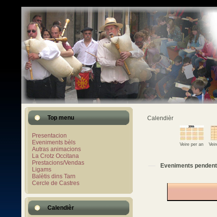
Top menu
Calendièr
Presentacion
Eveniments bèls
Veire per an
Vei
Autras animacions
La Crotz Occitana
Prestacions/Vendas
Eveniments pendent
Ligams
Balètis dins Tarn
Cercle de Castres
Calendièr