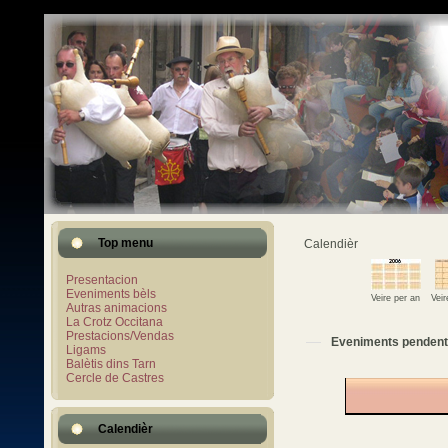
Top menu
Calendièr
Presentacion
Eveniments bèls
Veire per an
Vei
Autras animacions
La Crotz Occitana
Prestacions/Vendas
Eveniments pendent
Ligams
Balètis dins Tarn
Cercle de Castres
Calendièr