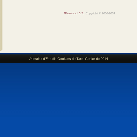
JEvents v1.5.2
Copyright © 2006-2009
© Institut d'Estudis Occitans de Tarn. Genier de 2014