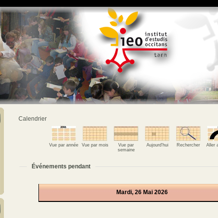
Calendrier
Vue par année
Vue par mois
Vue par
Aujourd'hui
Rechercher
Aller
semaine
Événements pendant
Mardi, 26 Mai 2026