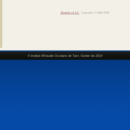
JEvents v1.5.2
Copyright © 2006-2009
© Institut d'Estudis Occitans de Tarn. Genier de 2014