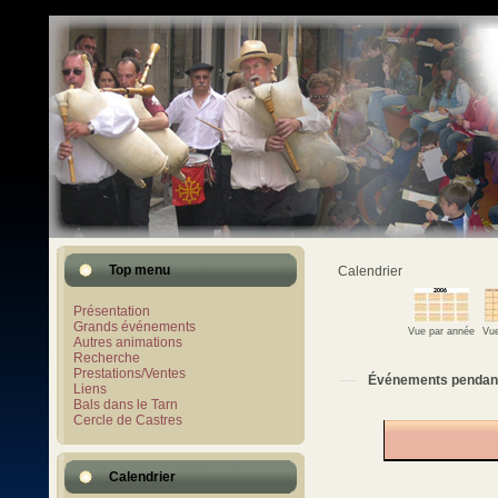
Top menu
Calendrier
Présentation
Grands événements
Vue par année
Vue
Autres animations
Recherche
Prestations/Ventes
Événements pendan
Liens
Bals dans le Tarn
Cercle de Castres
Calendrier