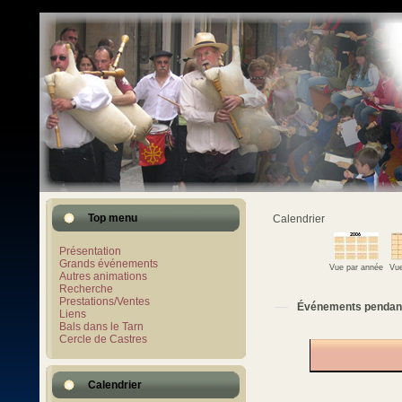
Top menu
Calendrier
Présentation
Grands événements
Vue par année
Vue
Autres animations
Recherche
Prestations/Ventes
Événements pendan
Liens
Bals dans le Tarn
Cercle de Castres
Calendrier