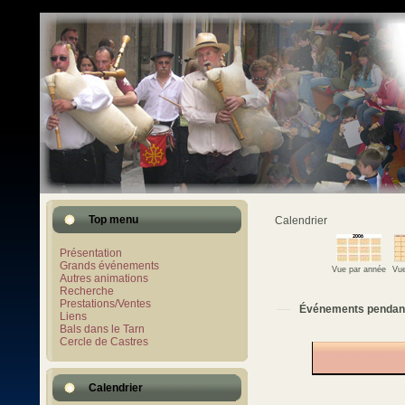
Top menu
Calendrier
Présentation
Grands événements
Vue par année
Vue
Autres animations
Recherche
Prestations/Ventes
Événements pendan
Liens
Bals dans le Tarn
Cercle de Castres
Calendrier