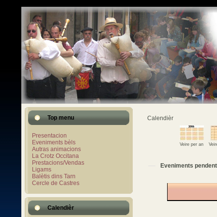
Top menu
Calendièr
Presentacion
Eveniments bèls
Veire per an
Vei
Autras animacions
La Crotz Occitana
Prestacions/Vendas
Eveniments pendent
Ligams
Balètis dins Tarn
Cercle de Castres
Calendièr