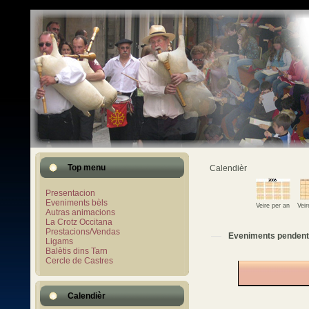
Top menu
Calendièr
Presentacion
Eveniments bèls
Veire per an
Vei
Autras animacions
La Crotz Occitana
Prestacions/Vendas
Eveniments pendent
Ligams
Balètis dins Tarn
Cercle de Castres
Calendièr