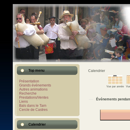
Top menu
Calendrier
Présentation
Grands événements
Vue par année
Vue
Autres animations
Recherche
Prestations/Ventes
Événements pendan
Liens
Bals dans le Tarn
Cercle de Castres
Calendrier