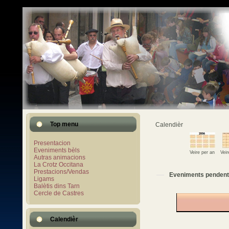
Top menu
Calendièr
Presentacion
Eveniments bèls
Veire per an
Vei
Autras animacions
La Crotz Occitana
Prestacions/Vendas
Eveniments pendent
Ligams
Balètis dins Tarn
Cercle de Castres
Calendièr