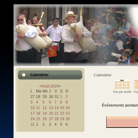
Calendrier
Calendrier
<
Août
2026
>
L
Ma
Me
J
V
S
D
Vue par année
Vue
27
28
29
30
31
1
2
3
4
5
6
7
8
9
Événements pendan
10
11
12
13
14
15
16
17
18
19
20
21
22
23
24
25
26
27
28
29
30
31
1
2
3
4
5
6