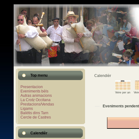
Top menu
Calendièr
Presentacion
Eveniments bèls
Veire per an
Vei
Autras animacions
La Crotz Occitana
Prestacions/Vendas
Eveniments pendent
Ligams
Balètis dins Tarn
Cercle de Castres
Calendièr