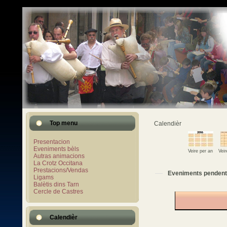
Top menu
Calendièr
Presentacion
Eveniments bèls
Veire per an
Vei
Autras animacions
La Crotz Occitana
Prestacions/Vendas
Eveniments pendent
Ligams
Balètis dins Tarn
Cercle de Castres
Calendièr