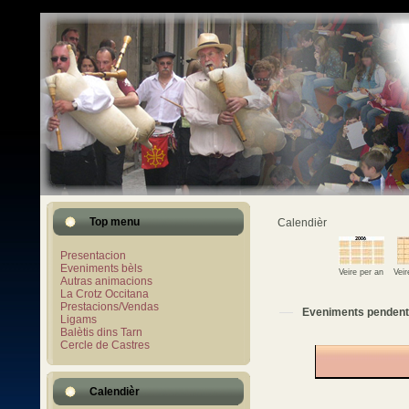
Top menu
Calendièr
Presentacion
Eveniments bèls
Veire per an
Vei
Autras animacions
La Crotz Occitana
Prestacions/Vendas
Eveniments pendent
Ligams
Balètis dins Tarn
Cercle de Castres
Calendièr