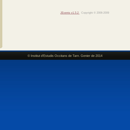
JEvents v1.5.2
Copyright © 2006-2009
© Institut d'Estudis Occitans de Tarn. Genier de 2014