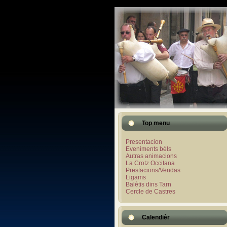
Top menu
Presentacion
Eveniments bèls
Autras animacions
La Crotz Occitana
Prestacions/Vendas
Ligams
Balètis dins Tarn
Cercle de Castres
Calendièr