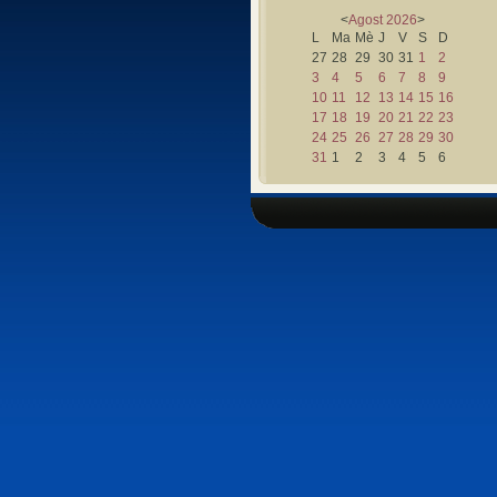
<
Agost
2026
>
L
Ma
Mè
J
V
S
D
27
28
29
30
31
1
2
3
4
5
6
7
8
9
10
11
12
13
14
15
16
17
18
19
20
21
22
23
24
25
26
27
28
29
30
31
1
2
3
4
5
6