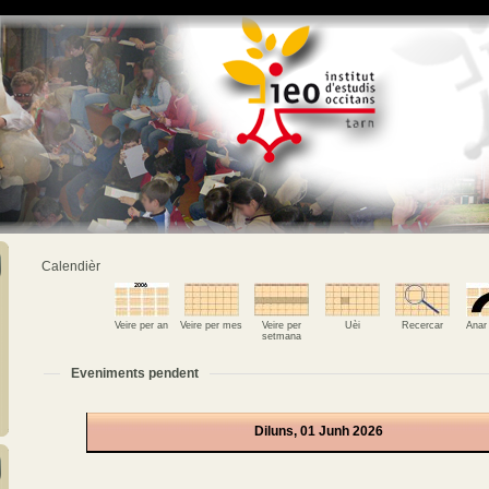
Calendièr
Veire per an
Veire per mes
Veire per
Uèi
Recercar
Anar
setmana
Eveniments pendent
Diluns, 01 Junh 2026