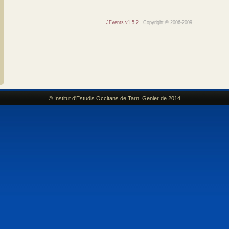
JEvents v1.5.2
Copyright © 2006-2009
© Institut d'Estudis Occitans de Tarn. Genier de 2014