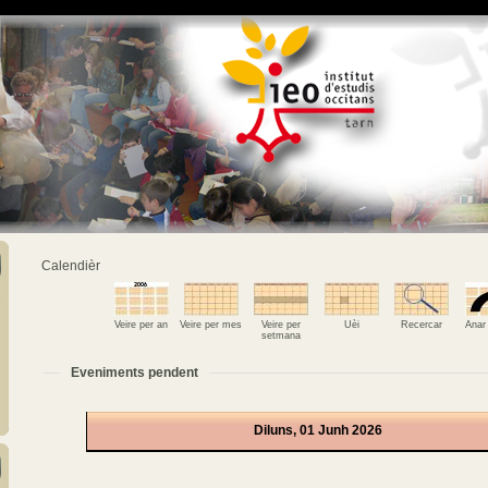
Calendièr
Veire per an
Veire per mes
Veire per
Uèi
Recercar
Anar
setmana
Eveniments pendent
Diluns, 01 Junh 2026