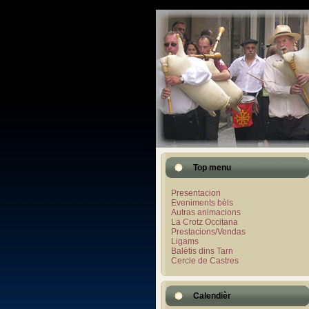
Top menu
Presentacion
Eveniments bèls
Autras animacions
La Crotz Occitana
Prestacions/Vendas
Ligams
Balètis dins Tarn
Cercle de Castres
Calendièr