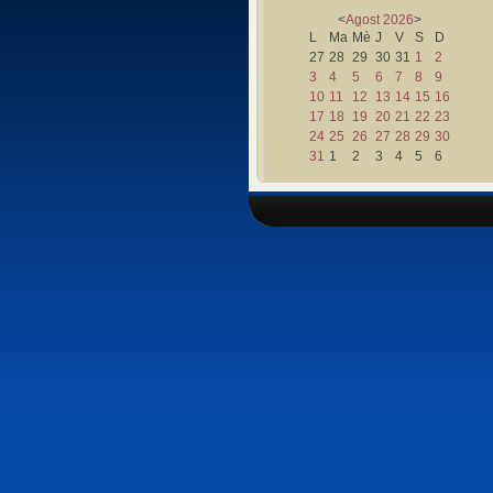
<
Agost
2026
>
L
Ma
Mè
J
V
S
D
27
28
29
30
31
1
2
3
4
5
6
7
8
9
10
11
12
13
14
15
16
17
18
19
20
21
22
23
24
25
26
27
28
29
30
31
1
2
3
4
5
6