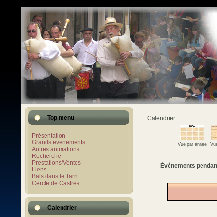
Top menu
Calendrier
Présentation
Grands événements
Vue par année
Vue
Autres animations
Recherche
Prestations/Ventes
Événements pendan
Liens
Bals dans le Tarn
Cercle de Castres
Calendrier