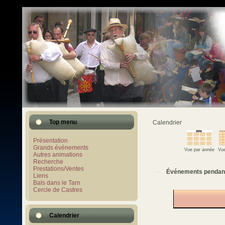
Top menu
Calendrier
Présentation
Grands événements
Vue par année
Vue
Autres animations
Recherche
Prestations/Ventes
Événements pendan
Liens
Bals dans le Tarn
Cercle de Castres
Calendrier