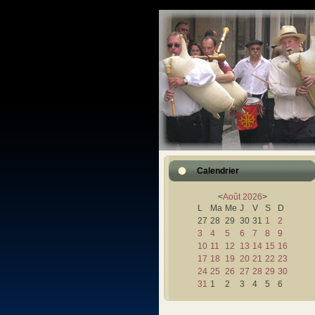
Calendrier
<
Août
2026
>
L
Ma
Me
J
V
S
D
27
28
29
30
31
1
2
3
4
5
6
7
8
9
10
11
12
13
14
15
16
17
18
19
20
21
22
23
24
25
26
27
28
29
30
31
1
2
3
4
5
6