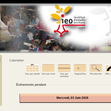
Calendrier
Vue par année
Vue par mois
Vue par
Aujourd'hui
Rechercher
Aller
semaine
Événements pendant
Mercredi, 03 Juin 2026