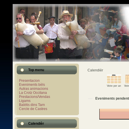
Top menu
Calendièr
Presentacion
Eveniments bèls
Veire per an
Vei
Autras animacions
La Crotz Occitana
Prestacions/Vendas
Eveniments pendent
Ligams
Balètis dins Tarn
Cercle de Castres
Calendièr