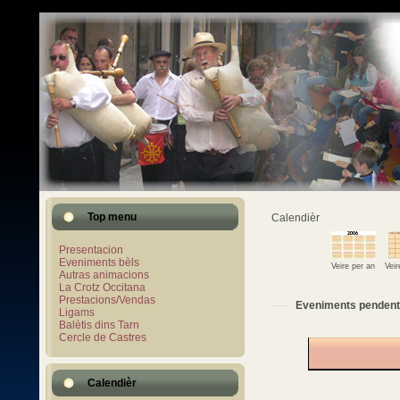
Top menu
Calendièr
Presentacion
Eveniments bèls
Veire per an
Vei
Autras animacions
La Crotz Occitana
Prestacions/Vendas
Eveniments pendent
Ligams
Balètis dins Tarn
Cercle de Castres
Calendièr