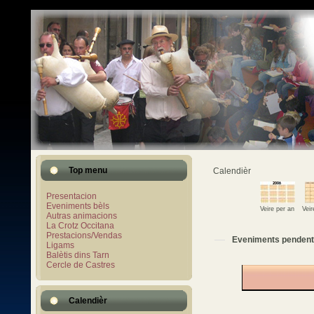
Top menu
Calendièr
Presentacion
Eveniments bèls
Veire per an
Vei
Autras animacions
La Crotz Occitana
Prestacions/Vendas
Eveniments pendent
Ligams
Balètis dins Tarn
Cercle de Castres
Calendièr