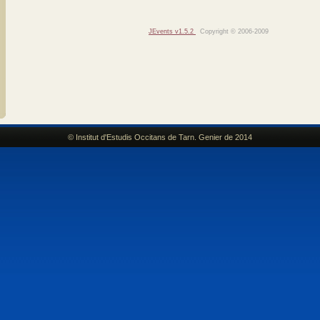
JEvents v1.5.2
Copyright © 2006-2009
© Institut d'Estudis Occitans de Tarn. Genier de 2014