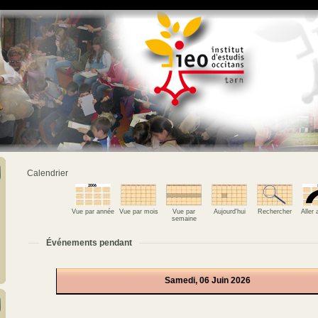
Calendrier
Vue par année
Vue par mois
Vue par
Aujourd'hui
Rechercher
Aller
semaine
Événements pendant
Samedi, 06 Juin 2026